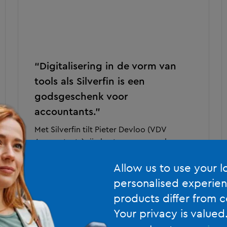
“Digitalisering in de vorm van
tools als Silverfin is een
godsgeschenk voor
accountants."
Met Silverfin tilt Pieter Devloo (VDV
Accountants) zijn kantoor naar een hoger
niveau: van digitalisering en
Allow us to use your l
automatisering tot virtuele assistentie.
Minder druk, meer ademruimte.
personalised experien
products differ from c
LEES MEER
Your privacy is valued