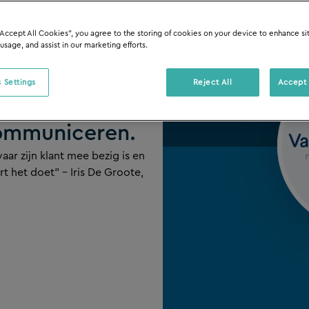
“Accept All Cookies”, you agree to the storing of cookies on your device to enhance si
 usage, and assist in our marketing efforts.
 Settings
Reject All
Accept 
rfin: Snelheid,
ommuniceren.
r zijn klant mee bezig is en
t het doet” – Iris De Groote,