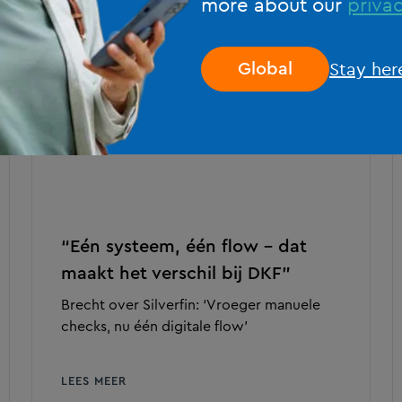
more about our
privac
Stay her
Global
“Eén systeem, één flow – dat
maakt het verschil bij DKF”
Brecht over Silverfin: ‘Vroeger manuele
checks, nu één digitale flow’
LEES MEER