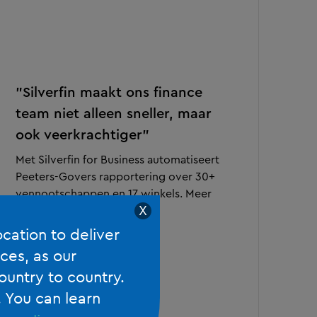
"Silverfin maakt ons finance
team niet alleen sneller, maar
ook veerkrachtiger"
Met Silverfin for Business automatiseert
Peeters-Govers rapportering over 30+
vennootschappen en 17 winkels. Meer
X
efficiëntie, minder fouten.
ocation to deliver
ces, as our
LEES MEER
ountry to country.
. You can learn