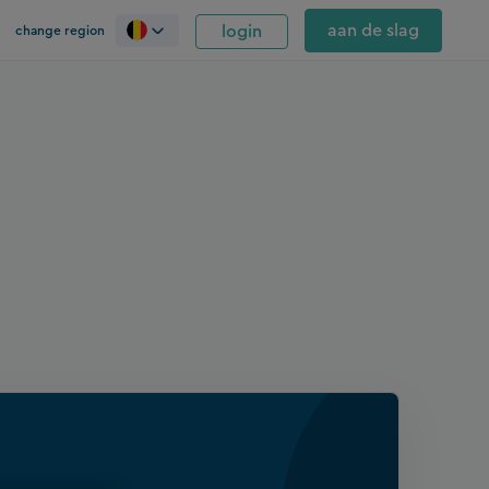
aan de slag
login
change region