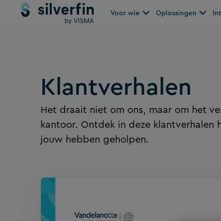
Spring
Open Voor wie
Open O
Voor wie
Oplossingen
In
naar
de
inhoud
Klantverhalen​
Het draait niet om ons, maar om het v
kantoor. Ontdek in deze klantverhalen 
jouw hebben geholpen.