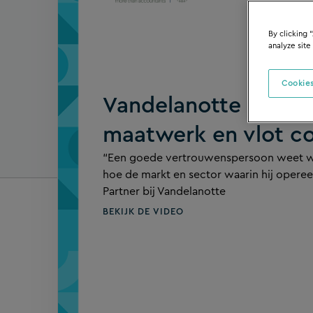
By clicking 
analyze site
Cookies
Vandelanotte + Silve
maatwerk en vlot c
“Een goede vertrouwenspersoon weet waa
hoe de markt en sector waarin hij opereer
Partner bij Vandelanotte
BEKIJK DE VIDEO