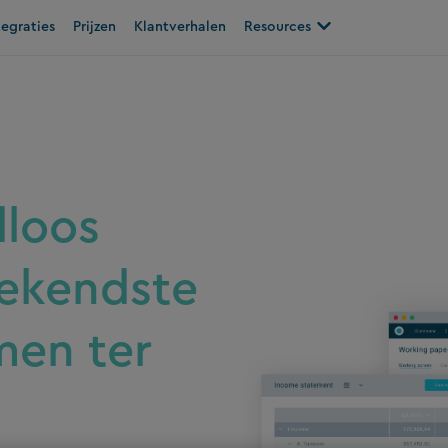
plossingen
Open Resources
tegraties
Prijzen
Klantverhalen
Resources
dloos
ekendste
men ter