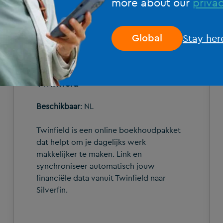
more about our
privac
Stay her
Global
Twinfield
Beschikbaar
: NL
Twinfield is een online boekhoudpakket
dat helpt om je dagelijks werk
makkelijker te maken. Link en
synchroniseer automatisch jouw
financiële data vanuit Twinfield naar
Silverfin.