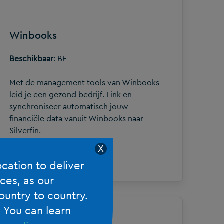
Winbooks
Beschikbaar
: BE
Met de management tools van Winbooks
leid je een gezond bedrijf. Link en
synchroniseer automatisch jouw
financiële data vanuit Winbooks naar
Silverfin.
X
ocation to deliver
ces, as our
ountry to country.
. You can learn