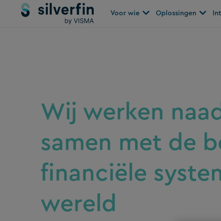
Spring
Open Voor wie
Open O
Voor wie
Oplossingen
In
naar
de
inhoud
Wij werken naa
samen met de b
financiële syste
wereld