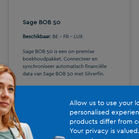
Sage BOB 50
Beschikbaar
: BE - FR - LUX
Sage BOB 50 is een on-premise
boekhoudpakket. Connecteer en
synchroniseer automatisch financiële
data van Sage BOB 50 met Silverfin.
Allow us to use your l
personalised experien
products differ from c
Your privacy is valued