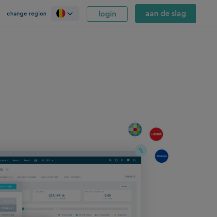
aan de slag
login
change region