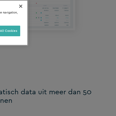
te navigation,
All Cookies
atisch data uit meer dan 50
nnen