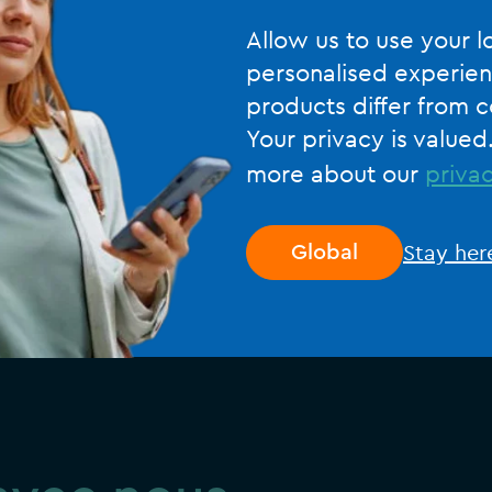
Entretien avec Cabexco: L’utilisation de
Silverfin renforce notre rôle de partenaire
Allow us to use your l
stratégique
personalised experien
products differ from c
EN SAVOIR PLUS
Your privacy is valued
more about our
privac
Stay her
Global