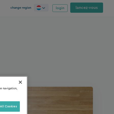
lancez‑vous
change region
login
te navigation,
All Cookies