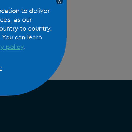
X
ocation to deliver
ces, as our
ountry to country.
. You can learn
y policy
.
e