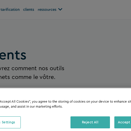
Open ressources
tarification
clients
ressources
ents
uvrez comment nos outils
inets comme le vôtre.
“Accept All Cookies”, you agree to the storing of cookies on your device to enhance si
 usage, and assist in our marketing efforts.
 Settings
Reject All
Accept 