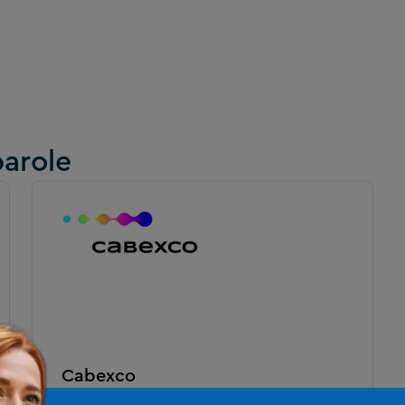
parole
Cabexco