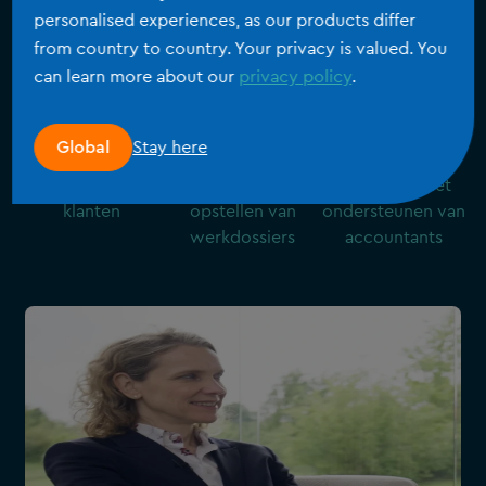
jaarafsluitingen en belastingwerk tot 50% sneller
personalised experiences, as our products differ
klaar zijn. Eenvoudig in gebruik en transparant
from country to country. Your privacy is valued. You
geprijsd.
can learn more about our
privacy policy
.
Klantverhalen
400,000
+
50
%
13
Stay here
Global
Tot
jaarlijks bediende
tijdswinst bij het
ervaring in het
klanten
opstellen van
ondersteunen van
werkdossiers
accountants