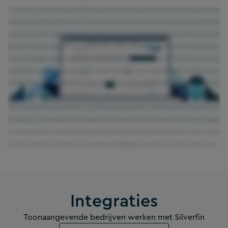
je klant en bewaart ze veilig in één enkele, Gestructureerde Datahub. Gedaan met datasilo's. Werken met gedateerde cijfers en tijdrovende, manuele downloads... dat is allemaal
verleden tijd. Silverfin standaardiseert deze data en gebruikt ze in zijn templates om accounting workflows te automatiseren. Het werkdossier, de jaarrekening, de belastingaangifte
en andere procedures... het gebeurt allemaal geautomatiseerd waardoor je compliance en rapportering snel, makkelijk en accuraat kan verlopen. In slechts een paar klikken maak je
gepersonaliseerde rapporten aan, publiceer je ze en kan je ze zelfs indienen bij de bevoegde instanties. Bovendien ben je als kantoor ook verlost van eindeloos e-mailverkeer en
bijkomende samenwerkingstools. Je team en je klanten kunnen nu rechtstreeks met elkaar samenwerken in Silverfin. Maar dat is nog maar de helft van het verhaal.
Toonaangevende kantoren gebruiken Silverfin ook als basis voor hun waardevolle adviesverlening. Nu al je data gecentraliseerd zijn, is het veel makkelijker om je totale
klantenportfolio te beheren: zo kan je je teams op risico’s wijzen, en opportuniteiten spotten om advies te geven en bijkomende diensten te verkopen. Dossiers manueel checken en
heen en weer klikken tussen tal van softwaretoepassingen en documenten, is verleden tijd. Je bent dus nooit meer te laat om een verschil te kunnen maken. Automatische meldingen
waarschuwen je teams wanneer een klant hulp nodig heeft en vanuit de beschikbare data maak je makkelijk en rechtstreeks gepersonaliseerde adviesrapporten aan. Je kan
Silverfin zelfs gebruiken om je eigen adviesdiensten en rapporten te digitaliseren door ze te ontwikkelen binnen ons platform. Onze klanten vertellen ons dat Silverfin hun dagelijkse
taken makkelijker heeft gemaakt en dat ze dankzij ons platform de data, tools en tijd in handen hebben gekregen om advies en inzichten te bieden dat hun klanten echt waarderen.
Silverfin is het cloud-platform dat accountants helpt succesvoller te zijn. Het is dan ook het technologieplatform voor de toekomst van accounting. Voor connected accounting.
Integraties
Toonaangevende bedrijven werken met Silverfin