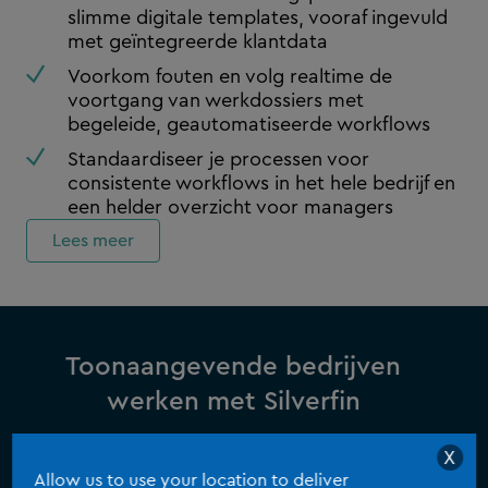
slimme digitale templates, vooraf ingevuld
met geïntegreerde klantdata
Voorkom fouten en volg realtime de
voortgang van werkdossiers met
begeleide, geautomatiseerde workflows
Standaardiseer je processen voor
consistente workflows in het hele bedrijf en
een helder overzicht voor managers
Lees meer
Toonaangevende bedrijven
werken met Silverfin
Silverfin’s financiële AI‑kracht geeft je betere
X
data‑inzichten en meer nauwkeurigheid, waardoor
Allow us to use your location to deliver