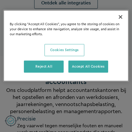
Ontdek alle integraties
By clicking “Accept All Cookies”, you agree to the storing of cookies on
your device to enhance site navigation, analyze site usage, and assist in
our marketing efforts.
Cookies Settings
Reject All
Accept All Cookies
Ontwikkeld door accountants, voor
accountants
Ons cloudplatform helpt accountantskantoren bij
het opstellen en afronden van werkdossiers,
jaarrekeningen, vennootschapsbelasting,
personenbelasting en managementrapporten.
Precisie
Zeg vaarwel tegen menselijke fouten en manueel