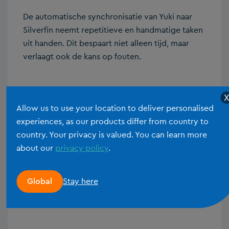
De automatische synchronisatie van Yuki naar
Silverfin neemt repetitieve en handmatige taken
uit handen. Dit bespaart niet alleen tijd, maar
verlaagt ook de kans op fouten.
5. Voordelen voor ondernemers
Allow us to use your location to deliver personalised
experiences, as our products differ from country to
Versterk de financiële gezondheid van je
country. Your privacy is valued. You can learn more
ondernemers en geef ze grip op groei met real-
about our
privacy policy
.
time analyses. En dankzij deze integratie voorzie
je ze eenvoudig van diepgaand advies, zoals
investeringsplannen, rendementscenario’s of
Stay here
Global
kostenbesparing opties.