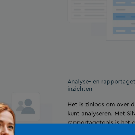
Analyse- en rapportage
inzichten
Het is zinloos om over d
kunt analyseren. Met Sil
rapportagetools is het e
informatie te ontdekken