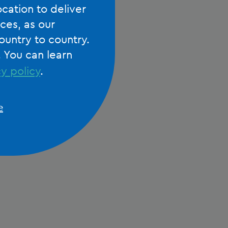
ocation to deliver
schil maken.
ces, as our
ountry to country.
. You can learn
y policy
.
e