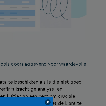
tools doorslaggevend voor waardevolle
ata te beschikken als je die niet goed
verfin’s krachtige analyse- en
en fluitje van een cent om cruciale
X
 en adviesgesprekken met de klant te