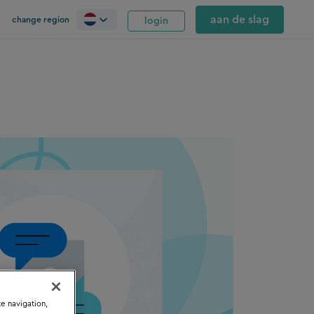
aan de slag
change region
login
te navigation,