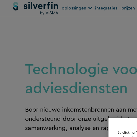
Skip
Open oplossingen
oplossingen
integraties
prijzen
to
content
Technologie voo
adviesdiensten
Boor nieuwe inkomstenbronnen aan met
ondersteund door onze uitgebreide tool
samenwerking, analyse en rapportage.
By clicking 