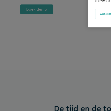
analyze site
boek demo
Cookies
De tijd en de t