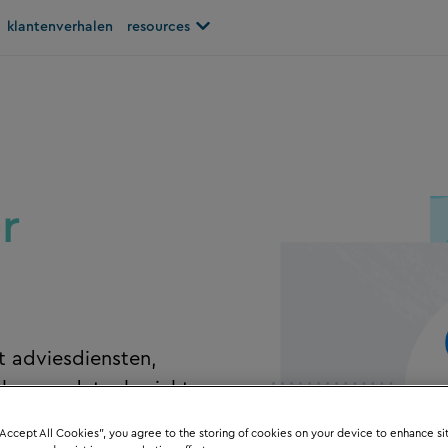
Open resources
klantenverhalen
resources
r
 adviesdiensten,
s voor data, berichten,
“Accept All Cookies”, you agree to the storing of cookies on your device to enhance si