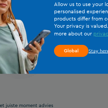
Allow us to use your l
voeren die echt een ver
personalised experien
products differ from c
Your privacy is valued
more about our
privac
Stay her
Global
het juiste moment advies