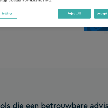
 usage, and assist in our marketing efforts.
 Settings
Reject All
Accept 
ools die een betrouwbare advi