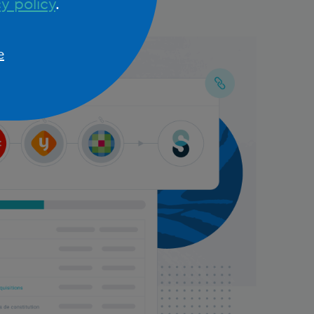
y policy
.
e