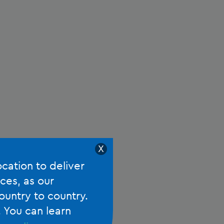
X
ocation to deliver
ces, as our
ountry to country.
. You can learn