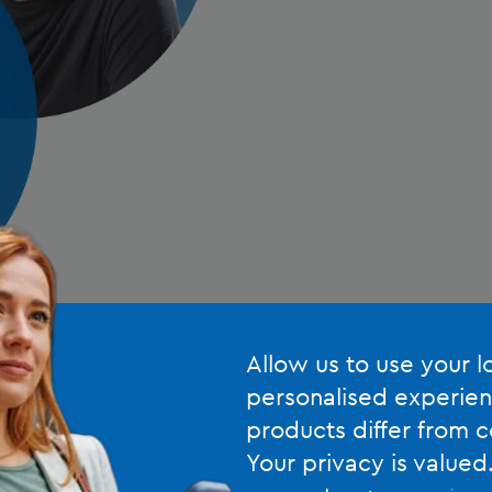
Allow us to use your l
personalised experien
products differ from c
Your privacy is valued