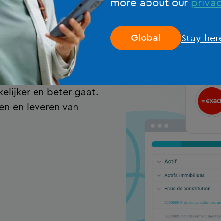
more about our
privac
 en de tools om
Stay her
Global
 hun klanten. We
racht en
rslaglegging. We
elijker en beter gaat.
en en leveren van