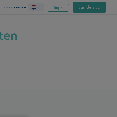
aan de slag
change region
login
ten