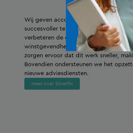
Wij geven accountants de technologie
succesvoller te zijn. Voor zichzelf. Voor
verbeteren de efficiency, concurrentiek
winstgevendheid van compliance en ve
zorgen ervoor dat dit werk sneller, makk
Bovendien ondersteunen we het opzett
nieuwe adviesdiensten.
meer over Silverfin