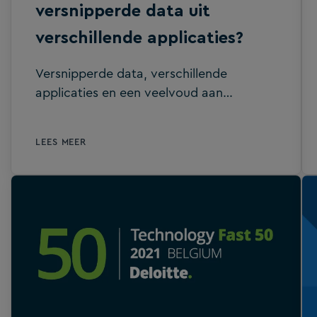
versnipperde data uit
verschillende applicaties?
Versnipperde data, verschillende
applicaties en een veelvoud aan
koppelingen: het is voor veel
accountantskantoren dagelijkse realiteit.
LEES MEER
Waardevolle tijd gaat verloren aan
handmatige handelingen, controles en
herstelwerk. Het gebrek aan samenhang
is groot. Hoe zorg je ervoor dat
digitalisering niet leidt tot méér
complexiteit, maar juist tot grip,
overzicht en schaalbaarheid? In dit blog
lees je hoe je versnippering doorbreekt
en bouwt aan een digitaal fundament