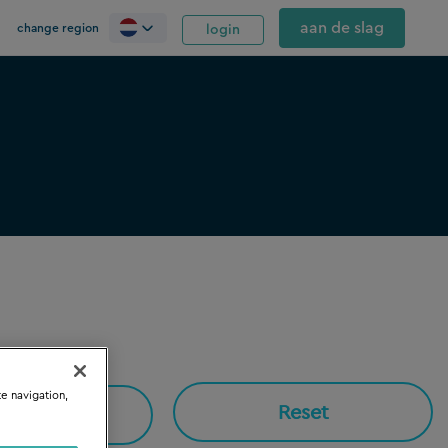
aan de slag
change region
login
te navigation,
Reset