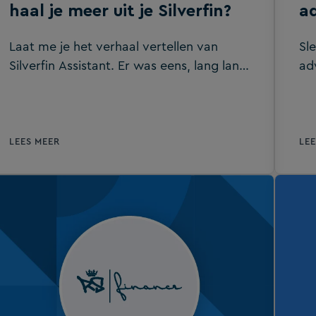
haal je meer uit je Silverfin?
ad
Laat me je het verhaal vertellen van
Sl
Silverfin Assistant. Er was eens, lang lang
ad
geleden.. Nee. Of, beeld je in, op een dag
in
in de toekomst zullen alle accountants..
kl
Nee. Ook niet. Het verhaal van Silverfin
“A
Assistent speelt zich af vandaag. In het
LEES MEER
LE
heden. In België. En het is geen fictie,
maar het werkt!