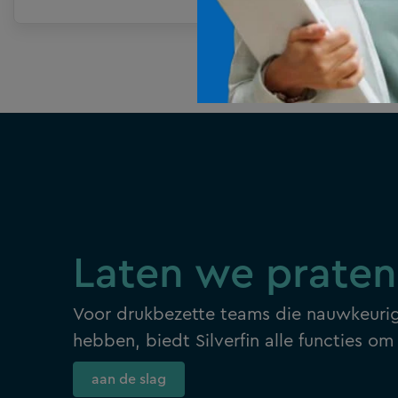
laatste vier jaar. De bekendmaking
gebeurde tijdens de Technology Fast 50
Awards Ceremonie op 25 november
2021.
Laten we praten
Voor drukbezette teams die nauwkeurig
hebben, biedt Silverfin alle functies o
aan de slag