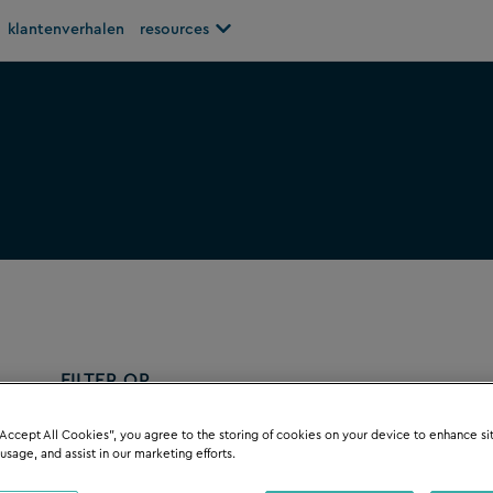
Open resources
klantenverhalen
resources
FILTER OP
“Accept All Cookies”, you agree to the storing of cookies on your device to enhance si
 usage, and assist in our marketing efforts.