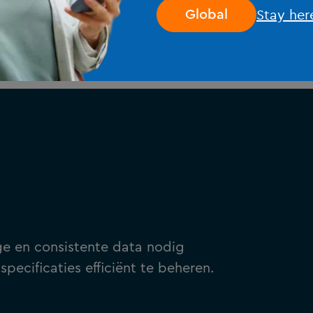
jaarwerkprogramma als van een
ge
Stay her
Global
risicogerichte variant. Het nieuwe
zi
Framework stelt kantoren in staat om
pr
hun jaarwerkproces efficiënter en sneller
ka
te doorlopen.
be
st
hu
te
Sil
ke
e en consistente data nodig
m
specificaties
efficiënt te beheren.