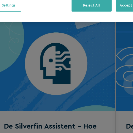
 Settings
Reject All
Accept 
De Silverfin Assistent – Hoe
De