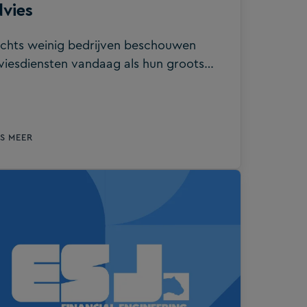
vies
echts weinig bedrijven beschouwen
viesdiensten vandaag als hun grootste
komstenbron. Waarom bestaat deze
oof en hoe kunnen kantoren de twee
’s” gebruiken om deze te dichten?
ES MEER