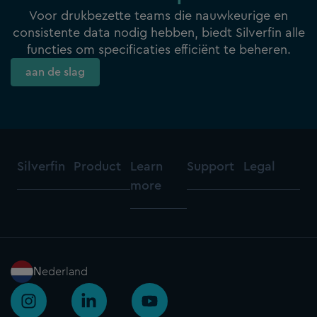
verschuiving van all-in-one platforms naar
Voor drukbezette teams die nauwkeurige en
best-in-breed stacks – specialistische
consistente data nodig hebben, biedt Silverfin alle
tools die uitblinken in specifieke taken en
functies om
specificaties
efficiënt te beheren.
vervolgens met elkaar verbonden zijn.
aan de slag
Specialistische tools innoveren sneller en
presteren beter in hun domein dan
platforms die alles aanbieden. Waar
Silverfin past Wij richten ons […]
Silverfin
Product
Learn
Support
Legal
more
Nederland
I
L
Y
n
i
o