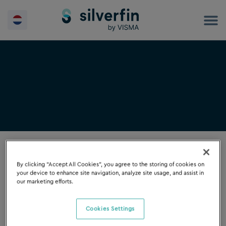
Skip
to
content
By clicking “Accept All Cookies”, you agree to the storing of cookies on
your device to enhance site navigation, analyze site usage, and assist in
our marketing efforts.
FILTER OP
Cookies Settings