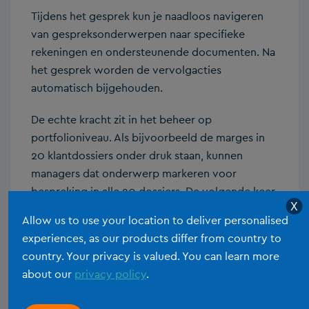
Tijdens het gesprek kun je naadloos navigeren
van gespreksonderwerpen naar specifieke
rekeningen en ondersteunende documenten. Na
het gesprek worden de vervolgacties
automatisch bijgehouden.
De echte kracht zit in het beheer op
portfolioniveau. Als bijvoorbeeld de marges in
20 klantdossiers onder druk staan, kunnen
managers dat onderwerp markeren voor
bespreking in alle 20 dossiers. De volgende keer
X
dat elke relatiebeheerder zijn dossier opent,
Allow us to use your location to deliver personalised
krijgt hij die melding te zien. Zo kun je kwalitatief
experiences, as our products differ from country to
hoogstaand advies opschalen naar het hele
country. Your privacy is valued. You can learn more
kantoor.
about our
privacy policy
.
We verbeteren ook fundamenteel de manier