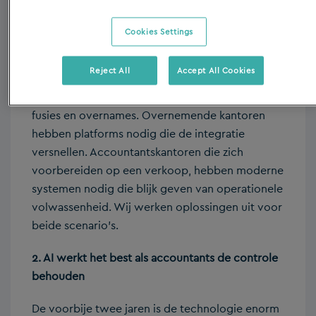
1. Geen vertraging in aantal kantoorconsolidaties
Cookies Settings
De technologiestack (lees: de mix van alle
software, programmeertalen, frameworks,
Reject All
Accept All Cookies
databases, tools en infrastructuur) in jouw
kantoor is een cruciale factor geworden bij
fusies en overnames. Overnemende kantoren
hebben platforms nodig die de integratie
versnellen. Accountantskantoren die zich
voorbereiden op een verkoop, hebben moderne
systemen nodig die blijk geven van operationele
volwassenheid. Wij werken oplossingen uit voor
beide scenario’s.
2. AI werkt het best als accountants de controle
behouden
De voorbije twee jaren is de technologie enorm