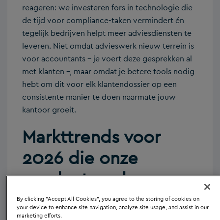
reageren: we investeren fors in technologie die
de tijd voor compliance-taken vermindert én
tegelijk bedrijven helpt meer adviesdiensten te
leveren. Niet omdat advieswerk nieuw terrein is
voor accountants – je voert deze gesprekken al
met klanten –, maar omdat je betere tools nodig
hebt om dit voor elk klantendossier op een
consistente manier te doen naarmate jouw
kantoor groeit.
Markttrends voor
2026 die onze
productroadmap
bepalen
By clicking “Accept All Cookies”, you agree to the storing of cookies on
your device to enhance site navigation, analyze site usage, and assist in our
marketing efforts.