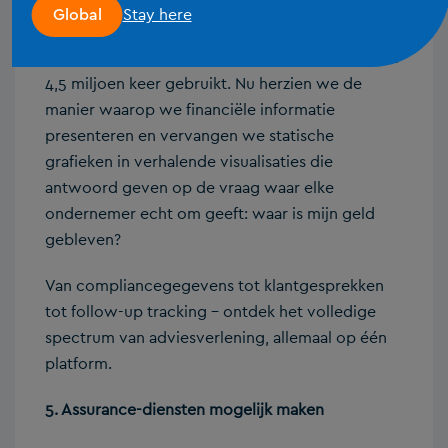
waarop je gegevens visualiseert en presenteert
Stay here
Global
aan klanten. Onze rapportagemogelijkheden zijn
altijd al sterk geweest – ze zijn het afgelopen jaar
4,5 miljoen keer gebruikt. Nu herzien we de
manier waarop we financiële informatie
presenteren en vervangen we statische
grafieken in verhalende visualisaties die
antwoord geven op de vraag waar elke
ondernemer echt om geeft: waar is mijn geld
gebleven?
Van compliancegegevens tot klantgesprekken
tot follow-up tracking – ontdek het volledige
spectrum van adviesverlening, allemaal op één
platform.
5. Assurance-diensten mogelijk maken