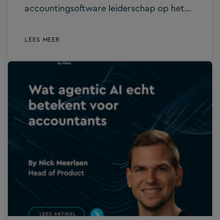
accountingsoftware leiderschap op het
vlak van AI. Tegelijk was het nog nooit zo
makkelijk om indrukwekkend ogende
LEES MEER
softwareoplossingen op de markt te
brengen. Enige zin voor realiteit is hier
zeker op zijn plaats, want accountants
kunnen zich weinig fouten veroorloven in
klantdossiers. Het gaat dus niet louter om
snelheid, maar wel om de vraag of een
accountant professioneel achter de
output van software kan staan. In de
accountancysector moet je
verantwoording afleggen als een
resultaat in twijfel wordt getrokken. Die
verantwoordelijkheid verdwijnt niet
omdat er AI bij betrokken was. Het