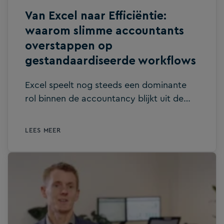
leidt tot […]
Van Excel naar Efficiëntie:
waarom slimme accountants
overstappen op
gestandaardiseerde workflows
Excel speelt nog steeds een dominante
rol binnen de accountancy blijkt uit de
Benchmark Kantoorcijfers 2024 van
Fiscount en NOAB. Maar liefst 58 procent
LEES MEER
van de Nederlandse accountantskantoren
zet het programma in voor
advieswerkzaamheden. In dit blog
bespreken we de risico’s van werken met
Excel en laten we zien hoe
gestandaardiseerde workflows in Silverfin
helpen om compliance te verbeteren en