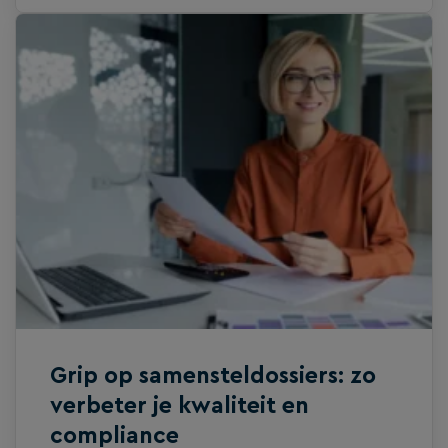
op efficiëntie en kwaliteit helpt het team
klanten om continu grip te houden op hun
cijfers en processen. In deze video deelt
Accountantskantoor Hoff hoe zij met
Silverfin hun manier van werken hebben
gestroomlijnd. Door administraties,
afsluitprocessen en rapportages slim te
automatiseren, creëren zij meer
overzicht, besparen ze tijd en kunnen ze
zich nog beter richten op advies en
klantwaarde.
Grip op samensteldossiers: zo
verbeter je kwaliteit en
compliance