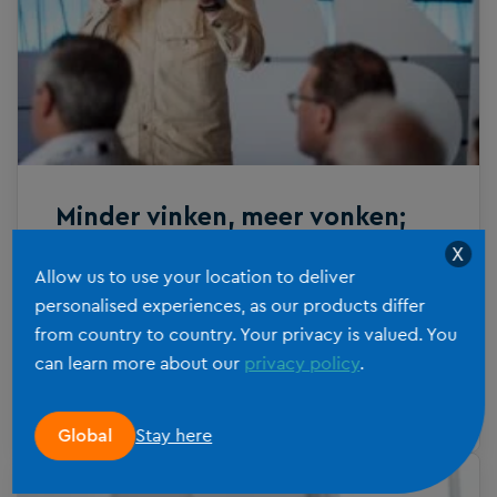
informatie op en suggereren de volgende
stap in jouw werkproces. Ze kunnen je
vertellen wat je moet doen, maar ze doen
[…]
Minder vinken, meer vonken;
over flow in accountancyteams
X
Allow us to use your location to deliver
personalised experiences, as our products differ
Wat heeft de accountancy gemeen met
from country to country. Your privacy is valued. You
darts, een hiphopband en een chirurgisch
can learn more about our
privacy policy
.
team? Ze zijn alle vier in staat om iets te
bereiken wat Dr. Jef van den Hout ‘flow’
LEES MEER
noemt, een toestand van volledig opgaan
Stay here
Global
in een activiteit waarbij prestaties
moeiteloos lijken te gaan. Op het congres