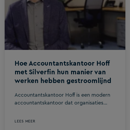
fouten, risico’s en onnodig herstelwerk te
beperken. Wat zijn de risico’s van Excel?
Hoewel Excel toegankelijk is, kleven er
wel degelijk risico’s aan het gebruik. Het
grootste probleem is en blijft handwerk.
Berekeningen, analyses en scenario’s
worden veelal uitgevoerd met kopiëren
[…]
Hoe Accountantskantoor Hoff
met Silverfin hun manier van
werken hebben gestroomlijnd
Accountantskantoor Hoff is een modern
accountantskantoor dat organisaties
ondersteunt bij hun financiële
administratie, rapportages en
LEES MEER
adviesvraagstukken. Met een sterke focus