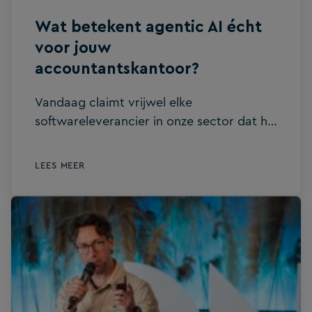
moeilijke werk is onzichtbaar Het […]
Wat betekent agentic AI écht
voor jouw
accountantskantoor?
Vandaag claimt vrijwel elke
softwareleverancier in onze sector dat hij
voorop loopt met AI. Maar als je wat
dichter inzoomt, zie je vooral producten
LEES MEER
die er zijn omdat ze makkelijk te bouwen
zijn, niet omdat ze een echt probleem
oplossen. Daarom is het belangrijk om
precies te zijn: wat is agentic AI echt, en
waarom is accountancy de sector waar
het de grootste impact kan hebben? Een
AI-agent werkt voor jou De naam zegt
het al. AI-assistenten en copiloten halen