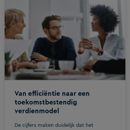
Accounting That Flows nam de
onderzoeker aan de TU Eindhoven als
keynotespreker het publiek mee in zijn
jarenlange reis door de wetenschap van
teamflow. Een inspirerende duik in wat
teams echt laat presteren. Van individu
naar team Flow als begrip stamt van de
Hongaars-Amerikaanse psycholoog
Mihály Csikszentmihályi, die in de jaren
zestig onderzocht […]
Van efficiëntie naar een
toekomstbestendig
verdienmodel
De cijfers maken duidelijk dat het