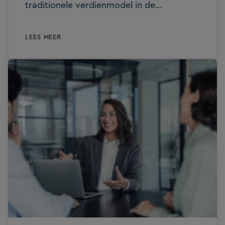
traditionele verdienmodel in de
accountancy in beweging is. Waar het
uurtarief jarenlang dominant was, kiest
LEES MEER
inmiddels 44,1% van de kantoren voor een
abonnementsmodel, een stijging van 10%
ten opzichte van vorig jaar. Dat blijkt uit
de Benchmark Kantoorcijfers 2025 van
NOAB en Fiscount. Deze ontwikkeling sluit
aan bij een bredere trend waarin
automatisering zorgt voor efficiëntere
werkprocessen en datagedreven werken.
Wat is de impact van efficiënt werken?
Efficiënter werken heeft directe invloed
op het aantal declarabele uren. Doordat
processen slimmer worden ingericht en
technologie repeterend werk overneemt,
kost dezelfde opdracht minder tijd. Dat