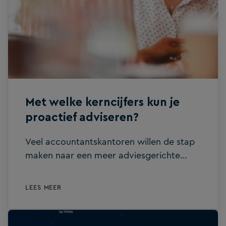
aanpakken, en ook: wat we gewoon nog
niet weten. Het doel is afgebakend en
praktisch: we automatiseren
voorbereidend werk. Denk aan
werkdocumenten, het opstellen van
jaarrekeningen en het uitvoeren van
standaardcontroles, zodat het werk […]
Met welke kerncijfers kun je
proactief adviseren?
Veel accountantskantoren willen de stap
maken naar een meer adviesgerichte
dienstverlening. In de praktijk blijkt dat
echter vaak lastiger dan gedacht. Het
LEES MEER
probleem zit niet zozeer in de
beschikbaarheid van financiële data,
maar vooral in de manier waarop die