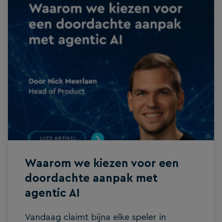
data toegankelijk wordt gemaakt en
helder wordt gepresenteerd. Zonder
goede inzichten is het lastig om kansen en
risico’s tijdig te signaleren en klanten
proactief te adviseren. Bij de meeste
kantoren vormen langdurige
klantenrelaties een logisch startpunt voor
adviesgesprekken. Toch zijn dit niet altijd
de klanten die de grootste behoefte
hebben aan ondersteuning of waar de
meeste advieskansen liggen. Daardoor
bestaat het risico […]
Waarom we kiezen voor een
doordachte aanpak met
agentic AI
Vandaag claimt bijna elke speler in