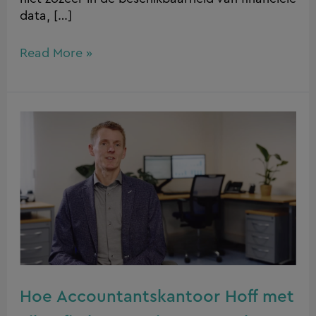
data, […]
Read More »
Hoe
Accountantskantoor
Hoff
met
Silverfin
hun
manier
van
werken
Hoe Accountantskantoor Hoff met
hebben