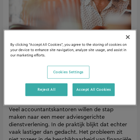
je
proactief
adviseren?
By clicking “Accept All Cookies”, you agree to the storing of cookies on
your device to enhance site navigation, analyze site usage, and assist in
our marketing efforts.
Met welke kerncijfers kun je
proactief adviseren?
Cookies Settings
Cloud Accounting
,
tijd besparen accountancy
,
Reject All
Accept All Cookies
Blog
/
Veel accountantskantoren willen de stap
maken naar een meer adviesgerichte
dienstverlening. In de praktijk blijkt dat echter
vaak lastiger dan gedacht. Het probleem zit
niet zozeer in de beschikbaarheid van financiële