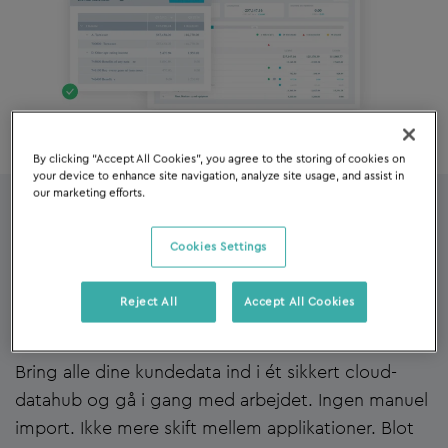
By clicking “Accept All Cookies”, you agree to the storing of cookies on
your device to enhance site navigation, analyze site usage, and assist in
our marketing efforts.
Cookies Settings
Konsolider automatisk data fra danske
teknologipartnere
Reject All
Accept All Cookies
Bring alle dine kundedata ind i ét sikkert cloud-
datahub og gå i gang med arbejdet. Ingen manuel
import. Ikke mere skift mellem applikationer. Blot