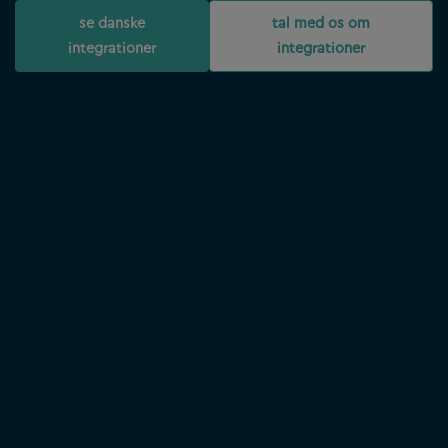
se danske
tal med os om
integrationer
integrationer