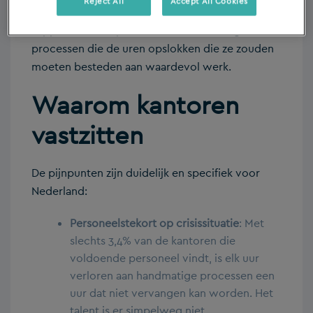
Reject All
Accept All Cookies
kantoren, ondanks dat 76% digitalisering als
topprioriteit ziet, vastzitten in handmatige
processen die de uren opslokken die ze zouden
moeten besteden aan waardevol werk.
Waarom kantoren
vastzitten
De pijnpunten zijn duidelijk en specifiek voor
Nederland:
Personeelstekort op crisissituatie
: Met
slechts 3,4% van de kantoren die
voldoende personeel vindt, is elk uur
verloren aan handmatige processen een
uur dat niet vervangen kan worden. Het
talent is er simpelweg niet.