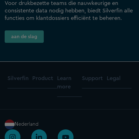
Voor drukbezette teams die nauwkeurige en
consistente data nodig hebben, biedt Silverfin alle
functies om klantdossiers efficiënt te beheren.
aan de slag
Silverfin
Product
Learn
Support
Legal
more
Nederland
I
L
Y