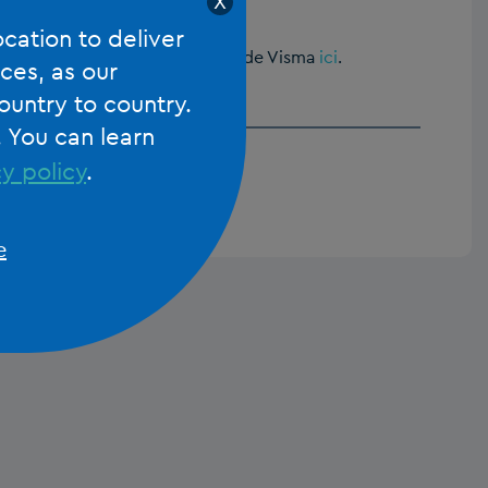
X
ocation to deliver
ltez le communiqué de presse de Visma
ici
.
ces, as our
ountry to country.
. You can learn
y policy
.
e