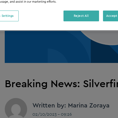
 usage, and assist in our marketing efforts.
 Settings
Reject All
Accept 
Breaking News: Silverfi
Written by: Marina Zoraya
02/10/2023 - 09:26