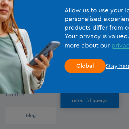
Allow us to use your l
Pour plus d’informations, veuillez
nous contacter,
ou consu
personalised experien
products differ from c
Your privacy is valued
Il s’agit d’un article traduit, l’original peut être trouvé
ici.
more about our
privac
Stay her
Global
TOPICS:
retour à l'aperçu
Blog