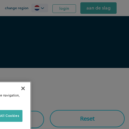
aan de slag
change region
login
te navigation,
All Cookies
Reset