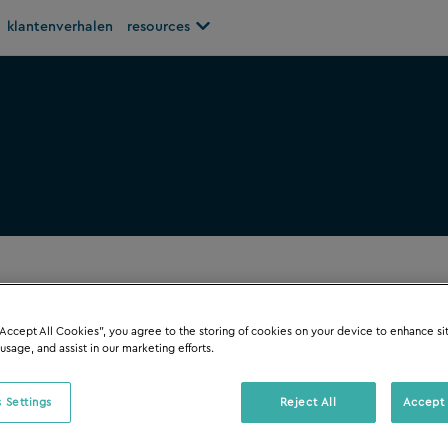
Open resources
klantenverhalen
resources
“Accept All Cookies”, you agree to the storing of cookies on your device to enhance si
FILTER OP
 usage, and assist in our marketing efforts.
 Settings
Reject All
Accept 