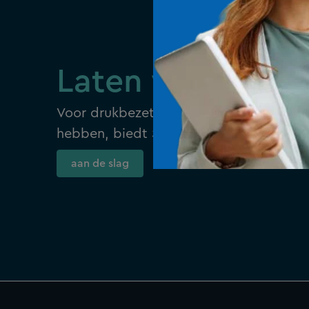
Laten we praten
Voor drukbezette teams die nauwkeurig
hebben, biedt Silverfin alle functies o
aan de slag