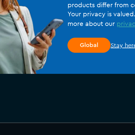
products differ from c
Your privacy is valued
more about our
privac
Stay her
Global
e en consistente data nodig
m
specificaties
efficiënt te beheren.