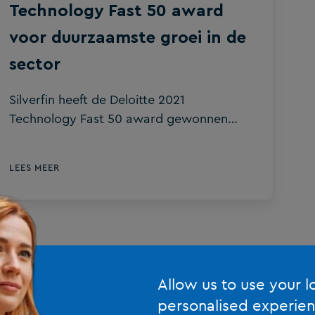
Technology Fast 50 award
voor duurzaamste groei in de
sector
Silverfin heeft de Deloitte 2021
Technology Fast 50 award gewonnen
voor de duurzaamste groei in de sector.
Silverfin kreeg de award op basis van het
LEES MEER
groeipercentage van de omzet in de
laatste vier jaar. De bekendmaking
gebeurde tijdens de Technology Fast 50
Awards Ceremonie op 25 november
2021.
Allow us to use your l
personalised experien