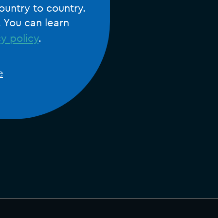
ountry to country.
. You can learn
y policy
.
e