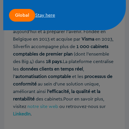
Silverfin est une plateforme SaaS
cloud-first
qui
Stay here
Global
transforme les processus comptables, aidant les
cabinets à fonctionner de manière efficace
aujourd’hui et à préparer l’avenir. Fondée en
Belgique en 2013 et acquise par
Visma
en 2023,
Silverfin accompagne plus de
1 000 cabinets
comptables de premier plan
(dont l’ensemble
des Big 4) dans
18 pays
.La plateforme centralise
les
données clients en temps réel
,
l’
automatisation comptable
et les
processus de
conformité
au sein d’une solution unique,
améliorant ainsi
l’efficacité, la qualité et la
rentabilité
des cabinets.Pour en savoir plus,
visitez
notre site web
ou retrouvez-nous sur
LinkedIn
.