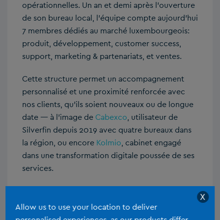
opérationnelles. Un an et demi après l’ouverture
de son bureau local, l’équipe compte aujourd’hui
7 membres dédiés au marché luxembourgeois:
produit, développement, customer success,
support, marketing & partenariats, et ventes.
Cette structure permet un accompagnement
personnalisé et une proximité renforcée avec
nos clients, qu’ils soient nouveaux ou de longue
date — à l’image de
Cabexco
, utilisateur de
Silverfin depuis 2019 avec quatre bureaux dans
la région, ou encore
Kolmio
, cabinet engagé
dans une transformation digitale poussée de ses
services.
La plateforme Silverfin est intégralement
X
disponible en français et en anglais, avec toutes
Allow us to use your location to deliver
les mises à jour et évolutions accessibles sans
personalised experiences, as our products differ