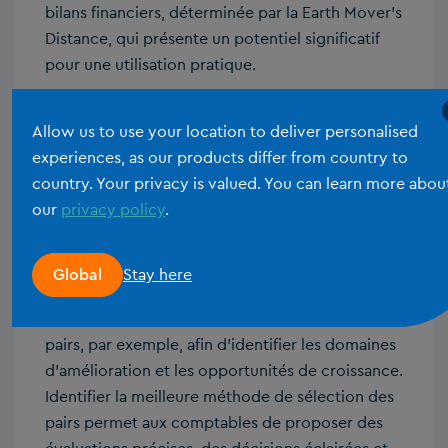
bilans financiers, déterminée par la Earth Mover’s
Distance, qui présente un potentiel significatif
pour une utilisation pratique.
C’est une notion qui vous est peut-être inconnue
Allow us to use your location to deliver personalised
de prime abord, mais permettez-moi d’expliquer
experiences, as our products differ from country to
ce que nous avons fait et pourquoi ce concept
country. Your privacy is valued. You can learn more abou
est intriguant. L’une des tâches les plus ardues
our
privacy policy
.
des comptables est de trouver la méthode
d’analyse comparative idéale pour une
entreprise. L’analyse comparative consiste à
Stay here
Global
comparer les performances, les processus ou les
statistiques d’une entreprise avec ceux de ses
pairs, par exemple, afin d’identifier les domaines
d’amélioration et les opportunités de croissance.
Identifier la meilleure méthode de sélection des
pairs permet aux comptables de proposer des