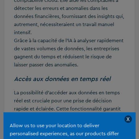
comptabilité cloud. Elle aide les comptables à
détecter les erreurs et anomalies dans les
données financières, fournissant des insights qui,
autrement, nécessiteraient un travail manuel
intensif.
Grâce à la capacité de l’IA à analyser rapidement
de vastes volumes de données, les entreprises
gagnent du temps et réduisent le risque de
laisser passer des anomalies.
Accès aux données en temps réel
La possibilité d’accéder aux données en temps
réel est cruciale pour une prise de décision
rapide et éclairée. Cette fonctionnalité garantit
que les comptables travaillent toujours avec les
X
informations les plus actuelles, ce qui améliore la
Allow us to use your location to deliver
collaboration et élimine les problèmes liés aux
personalised experiences, as our products differ