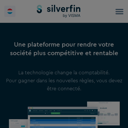
Skip
to
content
Une plateforme pour rendre votre
société plus compétitive et rentable
La technologie change la comptabilité.
Pour gagner dans les nouvelles règles, vous devez
être connecté.