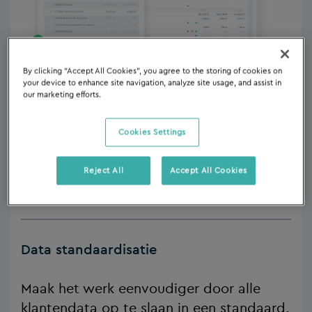
By clicking “Accept All Cookies”, you agree to the storing of cookies on
your device to enhance site navigation, analyze site usage, and assist in
Data consolidatie
our marketing efforts.
Breng alle data van de klant samen in één
Cookies Settings
veilige cloud-datahub.
Reject All
Accept All Cookies
ONTDEK DE TOEPASSING
Data standaardisatie
Maak het werk eenvoudiger door alle
klantendata op te slaan in een standaard,