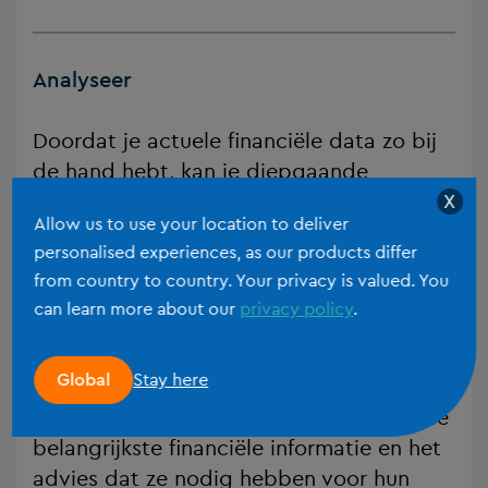
Analyseer
Doordat je actuele financiële data zo bij
de hand hebt, kan je diepgaande
analytische inzichten produceren.
X
Allow us to use your location to deliver
personalised experiences, as our products differ
ONTDEK DE TOEPASSING
from country to country. Your privacy is valued. You
can learn more about our
privacy policy
.
Klantenportalen
Stay here
Global
Geef klanten onmiddellijk toegang tot de
belangrijkste financiële informatie en het
advies dat ze nodig hebben voor hun