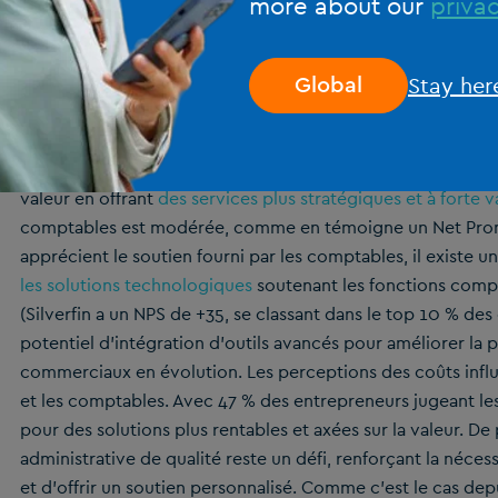
stratégiques ou prestatair
more about our
privac
Le rôle des comptables évolue
, passant de prestataires de 
Stay her
Global
données révèlent que 40 % des entrepreneurs comptent su
et 36 % pour la gestion de la paie. Cependant, 60 % des e
indépendante, ce qui met en évidence une opportunité pou
valeur en offrant
des services plus stratégiques et à forte v
comptables est modérée, comme en témoigne un Net Promo
apprécient le soutien fourni par les comptables, il existe
les solutions technologiques
soutenant les fonctions comp
(Silverfin a un NPS de +35, se classant dans le top 10 % de
potentiel d’intégration d’outils avancés pour améliorer la 
commerciaux en évolution. Les perceptions des coûts influ
et les comptables. Avec 47 % des entrepreneurs jugeant le
pour des solutions plus rentables et axées sur la valeur. De
administrative de qualité reste un défi, renforçant la néces
et d’offrir un soutien personnalisé. Comme c’est le cas de