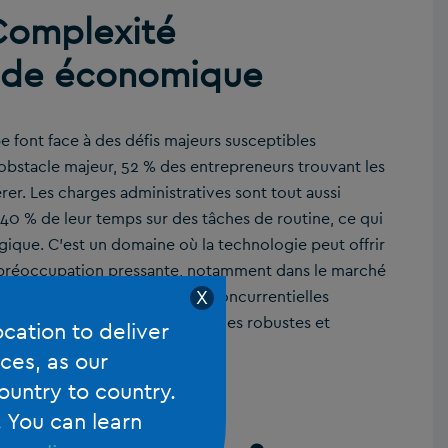
 Complexité
tude économique
 font face à des défis majeurs susceptibles
 obstacle majeur, 52 % des entrepreneurs trouvant les
er. Les charges administratives sont tout aussi
 40 % de leur temps sur des tâches de routine, ce qui
égique. C’est un domaine où la technologie peut offrir
e préoccupation pressante, notamment dans le marché
fluctuantes et les pressions concurrentielles
X
ulignant la nécessité de stratégies robustes et
ocation to deliver
 un rôle majeur.
ces, as our
ountry to country.
Partenaires
. You can learn