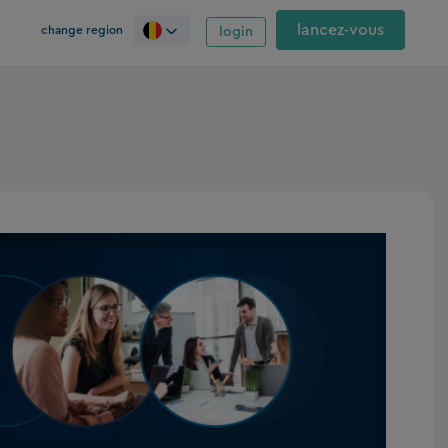
lancez‑vous
change region
login