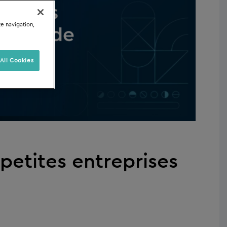
te navigation,
All Cookies
etites entreprises