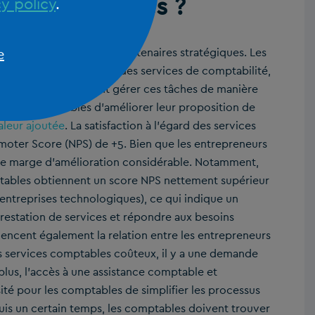
es de services ?
y policy
.
services traditionnels à partenaires stratégiques. Les
e
r les comptables pour des services de comptabilité,
ntrepreneurs préfèrent gérer ces tâches de manière
r les comptables d’améliorer leur proposition de
aleur ajoutée
. La satisfaction à l’égard des services
ter Score (NPS) de +5. Bien que les entrepreneurs
 une marge d’amélioration considérable. Notamment,
tables obtiennent un score NPS nettement supérieur
s entreprises technologiques), ce qui indique un
prestation de services et répondre aux besoins
encent également la relation entre les entrepreneurs
s services comptables coûteux, il y a une demande
 plus, l’accès à une assistance comptable et
sité pour les comptables de simplifier les processus
puis un certain temps, les comptables doivent trouver