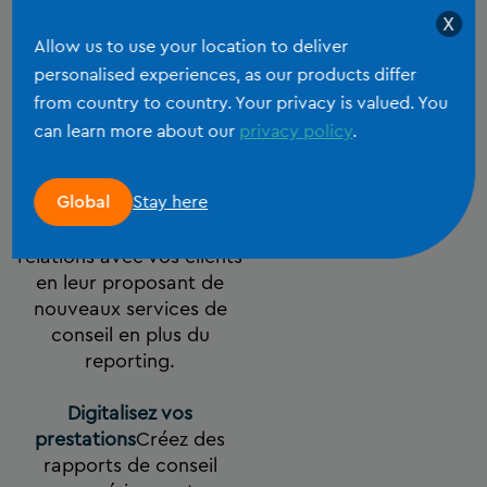
même exploiter ces
X
Allow us to use your location to deliver
informations pour
personalised experiences, as our products differ
générer des rapports et
proposer de nouveaux
from country to country. Your privacy is valued. You
services de conseil
can learn more about our
privacy policy
.
numériques.
Stay here
Global
Dégagez de nouveaux
revenus
Étendez vos
relations avec vos clients
en leur proposant de
nouveaux services de
conseil en plus du
reporting.
Digitalisez vos
prestations
Créez des
rapports de conseil