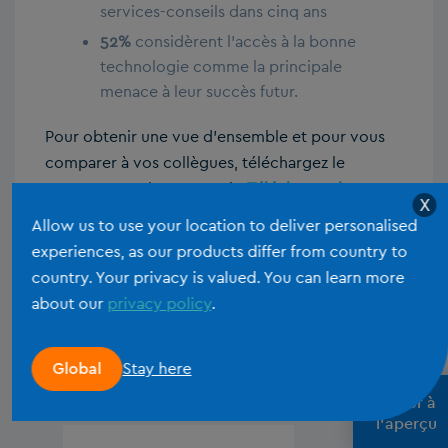
services-conseils dans cinq ans
52%
considèrent l’accès à la bonne
technologie comme la principale
menace à leur succès futur.
Pour obtenir une vue d’ensemble et pour vous
comparer à vos collègues, téléchargez le
rapport complet et gratuit.
Télécharger le
X
rapport de recherche.
Allow us to use your location to deliver personalised
experiences, as our products differ from country to
country. Your privacy is valued. You can learn more
about our
privacy policy
.
Stay here
Global
TOPICS:
retour à
l'aperçu