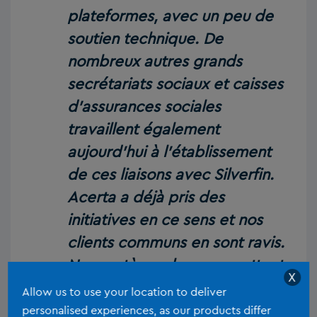
plateformes, avec un peu de
soutien technique. De
nombreux autres grands
secrétariats sociaux et caisses
d’assurances sociales
travaillent également
aujourd’hui à l’établissement
de ces liaisons avec Silverfin.
Acerta a déjà pris des
initiatives en ce sens et nos
clients communs en sont ravis.
Nos systèmes leur permettent
X
en effet de gagner du temps,
Allow us to use your location to deliver
d’éviter les erreurs et
personalised experiences, as our products differ