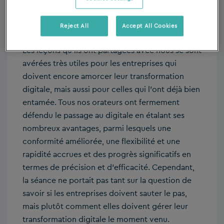
entreprise.
Reject All
Accept All Cookies
Les leçons qu’ils ont partagées avec nous se sont
avérées très utiles pour les entreprises qui
doivent encore amorcer leur transformation
digitale, mais aussi pour celles qui l’ont déjà bien
entamée. Tous nos orateurs ont fermement
défendu le passage au digitale en étalant ses
nombreux avantages, parmi lesquels une
conformité améliorée, une flexibilité et une
rapidité accrues et des progrès significatifs en
termes de précision et d’efficacité. Cependant,
la séance ne portait pas tant sur la question de
savoir si les entreprises doivent sauter le pas,
mais plutôt comment elles doivent gérer leur
transformation digitale le moment venu.