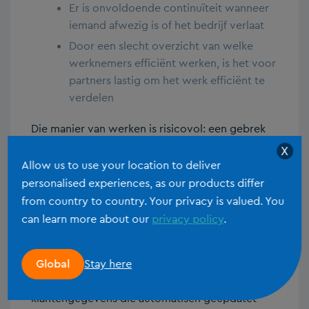
Er is onvoldoende continuïteit wanneer
iemand afwezig is of het bedrijf verlaat
Door een slecht overzicht van welke
werknemers efficiënt werken, is het voor
partners lastig om het werk efficiënt te
verdelen
Die manier van werken is risicovol: een gebrek
aan visibiliteit creëert ruimte voor fouten, wat
X
onaanvaardbaar is op vlak van risico en
Allow us to use your location to deliver
verantwoordelijkheid.
personalised experiences, as our products differ
from country to country. Your privacy is valued. You
Probleem 5. Data is gedateerd
can learn more about our
privacy policy
.
Uit ons recente onderzoek blijkt dat slechts een
derde van de accountancy professionals
Stay here
Global
beschikken over een live link naar
klantengegevens die automatisch geüpdatet