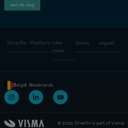
aan de slag
Silverfin
Platform
Leer
Steun
Legaal
meer
België - Nederlands
I
L
Y
n
i
o
s
n
u
t
k
t
a
e
u
© 2026 Silverfin is part of Visma
g
d
b