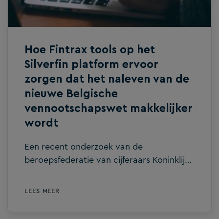
Hoe Fintrax tools op het
Silverfin platform ervoor
zorgen dat het naleven van de
nieuwe Belgische
vennootschapswet makkelijker
wordt
Een recent onderzoek van de
beroepsfederatie van cijferaars Koninklijke
Vereniging voor Accountants en
Boekhouders van België (KVABB) stelt dat
LEES MEER
de nieuwe wetgeving voor
vennootschappen in 2020 de