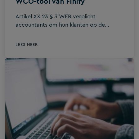
WCO-tool van Finify
Artikel XX 23 § 3 WER verplicht
accountants om hun klanten op de
hoogte te brengen wanneer ze merken
dat de continuïteit van de onderneming in
LEES MEER
het gedrang komt. Vroeger vielen
bepaalde ondernemingen zoals vzw’s
buiten die regel, maar nu geldt die voor
alle ondernemingen. Voor jou als
accountant betekent dat dus een pak
extra werk. Gelukkig kan onze partner
FINIFY je helpen om dit proces te
vereenvoudigen. In deze blog vertellen
we je er alles over.