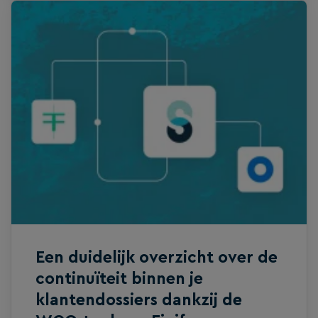
de cloud beschikbaar stelt. Met deze
cloudoplossing speelt de leverancier
concreet in op de behoefte van klanten
aan een flexibele opzet en inrichting van
de jaarrekening voor deze categorie
bedrijven – uiteraard binnen de gestelde
kaders.
Een duidelijk overzicht over de
continuïteit binnen je
klantendossiers dankzij de