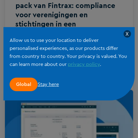
pack van Fintrax: compliance
voor verenigingen en
stichtingen in een
handomdraai
X
Allow us to use your location to deliver
personalised experiences, as our products differ
Fintrax, een van de vaste partners van
from country to country. Your privacy is valued. You
Silverfin, heeft een nieuwe Marketplace
can learn more about our
privacy policy
.
pack gelanceerd die zich specifiek
toespitst op de compliance van
LEES MEER
verenigingen en stichtingen. Dankzij deze
Stay here
Global
pack fiets je vanaf nu nog efficiënter door
de patrimoniumtaks en de jaarrekeningen
van verenigingen en stichtingen. De pack
is beschikbaar in drie talen: Engels,
Nederlands en Frans.