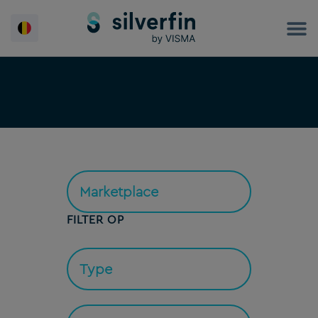
Spring
naar
de
inhoud
FILTER OP