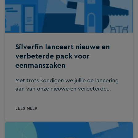
ondersteuning als zelfstandige en handige
dienstverlening. Stop met manueel werk
De synchronisatie van de sociale balans
van een onderneming vanuit Acerta en
Liantis naar Silverfin laat alle gebruikers
van het platform, […]
Silverfin lanceert nieuwe en
verbeterde pack voor
eenmanszaken
Met trots kondigen we jullie de lancering
aan van onze nieuwe en verbeterde
package voor eenmanszaken. Deze
package helpt je de resultatenrekening
LEES MEER
voor eenmanszaken en deel 2 van de
personenbelastingaangifte accuraat en
efficiënt voorbereiden.