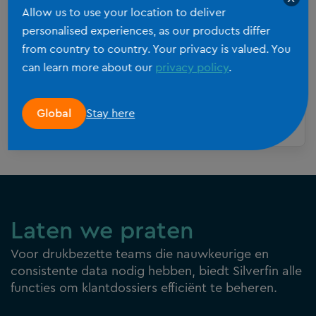
Allow us to use your location to deliver
voor de volgende drie jaar?
personalised experiences, as our products differ
from country to country. Your privacy is valued. You
De accountancysector staat voor een
can learn more about our
privacy policy
.
fundamentele transformatie.
Kantoorovernames blijven in een
stroomversnelling zitten. Kunstmatige
Stay here
Global
LEES MEER
intelligentie herschrijft de spelregels en
klanten verwachten meer dan enkel
nalevingsdiensten – ze zoeken
strategische begeleiding die concrete
resultaten oplevert. Deze evoluties zien
we terug in elk van de 18 landen waar
Laten we praten
Silverfin vandaag aanwezig is.
Voor drukbezette teams die nauwkeurige en
Accountantskantoren die advieswerk
consistente data nodig hebben, biedt Silverfin alle
kunnen combineren met compliance,
functies om klantdossiers efficiënt te beheren.
groeien gestaag. Kantoren die deze