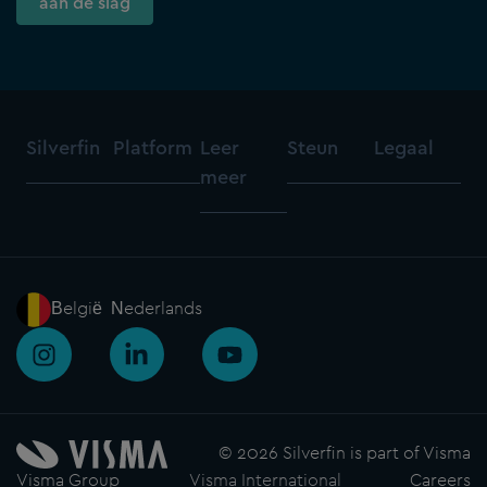
aan de slag
Silverfin
Platform
Leer
Steun
Legaal
meer
België - Nederlands
I
L
Y
n
i
o
s
n
u
t
k
t
a
e
u
© 2026 Silverfin is part of Visma
g
d
b
Visma Group
Visma International
Careers