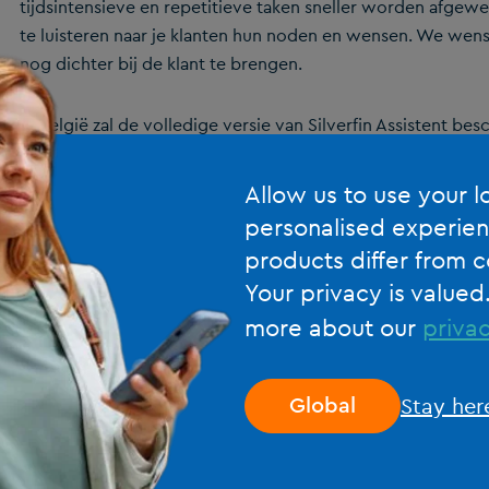
tijdsintensieve en repetitieve taken sneller worden afgewe
te luisteren naar je klanten hun noden en wensen. We wense
nog dichter bij de klant te brengen.
In België zal de volledige versie van Silverfin Assistent besc
De Silverfin Standaardisatie Assistent zal binnenkort in het V
Allow us to use your l
ook in Nederland worden gelanceerd.
personalised experien
products differ from c
Naarmate we Silverfin doorspekken met de AI van de Silver
Your privacy is valued
meer de geavanceerde tools in handen geven voor diepgaa
more about our
privac
dit is nog maar het topje van de ijsberg aan mogelijkheden
Beste groeten
Stay her
Global
Ken Bastiaensen