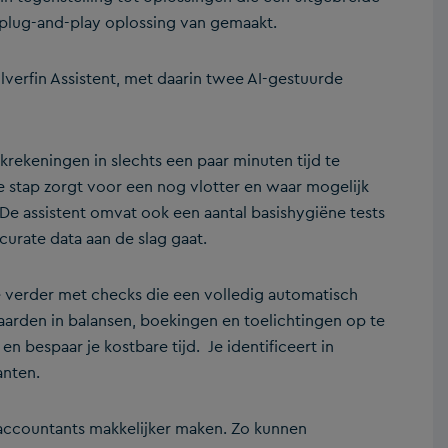
en plug-and-play oplossing van gemaakt.
verfin Assistent, met daarin twee AI-gestuurde
rekeningen in slechts een paar minuten tijd te
e stap zorgt voor een nog vlotter en waar mogelijk
 De assistent omvat ook een aantal basishygiëne tests
curate data aan de slag gaat.
e verder met checks die een volledig automatisch
arden in balansen, boekingen en toelichtingen op te
 bespaar je kostbare tijd. Je identificeert in
lanten.
n accountants makkelijker maken. Zo kunnen