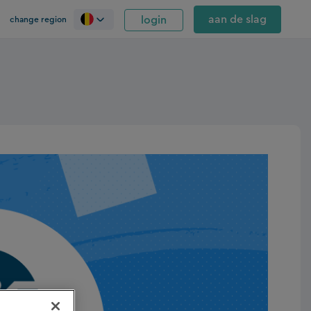
aan de slag
login
change region