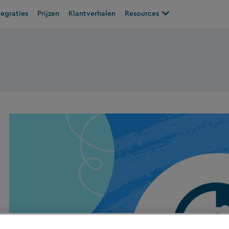
plossingen
Open Resources
tegraties
Prijzen
Klantverhalen
Resources