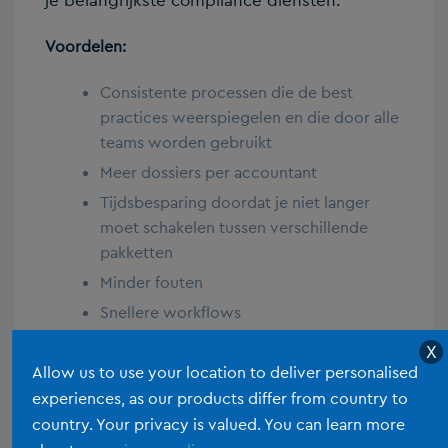
je belangrijkste compliance diensten.
Voordelen:
Consistente processen die de best
practices weerspiegelen en die door alle
teams worden gebruikt
Meer dossiers per accountant
Tijdsbesparing doordat je niet langer
moet schakelen tussen verschillende
pakketten
Minder fouten
Snellere workflows
Meer tijd voor klanten, minder number
X
crunching
Allow us to use your location to deliver personalised
experiences, as our products differ from country to
3. Insight
country. Your privacy is valued. You can learn more