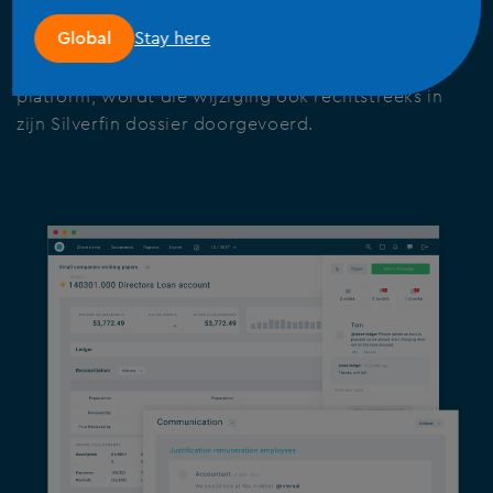
op verschillende softwareplatforms. Silverfin is met
Stay here
Global
al die platforms geconnecteerd. Zodra de klant
financiële data toevoegt of wijzigt, in eender welk
platform, wordt die wijziging ook rechtstreeks in
zijn Silverfin dossier doorgevoerd.