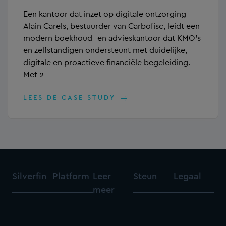
Een kantoor dat inzet op digitale ontzorging
Alain Carels, bestuurder van Carbofisc, leidt een
modern boekhoud- en advieskantoor dat KMO’s
en zelfstandigen ondersteunt met duidelijke,
digitale en proactieve financiële begeleiding.
Met 2
LEES DE CASE STUDY
Silverfin
Platform
Leer
Steun
Legaal
meer