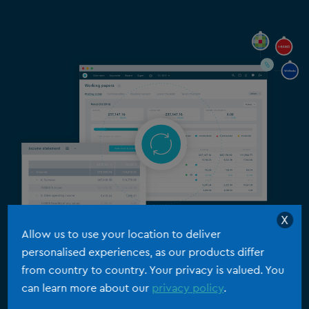
X
Allow us to use your location to deliver
personalised experiences, as our products differ
Data die nooit stil staat
from country to country. Your privacy is valued. You
can learn more about our
privacy policy
.
De klant werkt zijn financiële data voortdurend bij