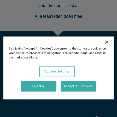
Data die nooit stil staat
Alle teamleden doen mee
By clicking “Accept All Cookies”, you agree to the storing of cookies on
Wees proactief
your device to enhance site navigation, analyze site usage, and assist in
our marketing efforts.
In plaats dat je problemen pas achteraf opmerkt,
of kansen pas ziet als ze al voorbij zijn, kun je de
Cookies Settings
klant helpen vooruit te kijken en tijdig in actie te
komen.
Reject All
Accept All Cookies