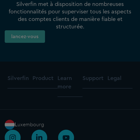
Silverfin met à disposition de nombreuses
fonctionnalités pour superviser tous les aspects
des comptes clients de manière fiable et
structurée.
lancez‑vous
Silverfin
Product
Learn
Support
Legal
more
Luxembourg
I
L
Y