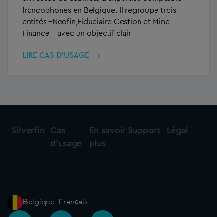
francophones en Belgique. Il regroupe trois
entités –Neofin,Fiduciaire Gestion et Mine
Finance – avec un objectif clair
LIRE CAS D’USAGE
Silverfin
Cas
En savoir
Support
Légal
d'usage
plus
Belgique - Français
I
L
Y