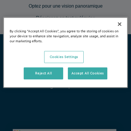
Optez pour une vision panoramique
Réagissez en tant qu’équipe
By clicking “Accept All Cookies”, you agree to the storing of cookies on
your device to enhance site navigation, analyze site usage, and assist in
our marketing efforts.
Ne passez jamais à côté d’un
Cookies Settings
problème potentiel
Reject All
Accept All Cookies
Le système d’alerte automatisé de Silverfin vous
donnera une image complète immédiatement.