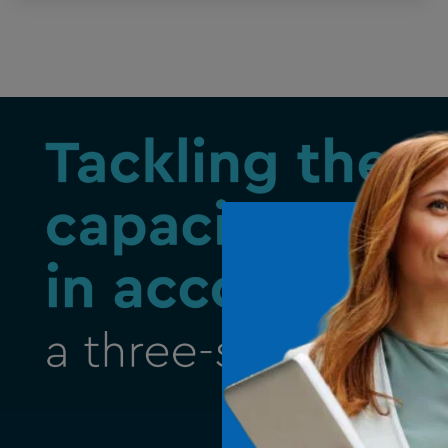
de l’événement et sur notre entretien
avec Joris Van Der Gucht, co-PDG de
Silverfin, qui nous a livré sa vision de
l’avenir en comptabilité. Ayant lui-même
travaillé comme comptable pendant de
longues années avant d’avoir fondé
Silverfin, Joris connaît parfaitement le
quotidien d’un cabinet d’expertise-
comptable. Ainsi, il est parfaitement
placé pour nous prodiguer quelques
conseils sur la façon d’organiser notre
travail plus efficacement […]