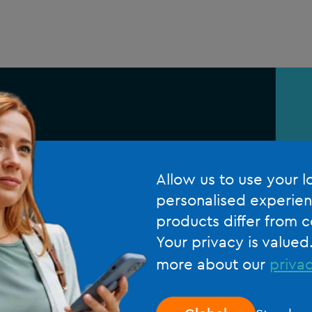
Allow us to use your l
personalised experien
products differ from c
Your privacy is valued
more about our
privac