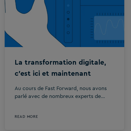
La transformation digitale,
c’est ici et maintenant
Au cours de Fast Forward, nous avons
parlé avec de nombreux experts de
premier plan dans les secteurs de la
technologie, des services financiers et de
READ MORE
la comptabilité. Dans ce blog, nous nous
concentrerons sur la deuxième session