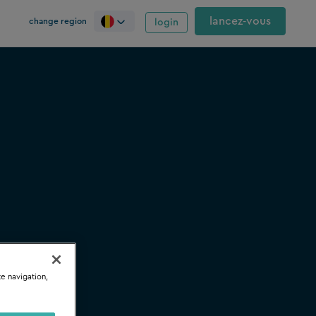
lancez‑vous
change region
login
te navigation,