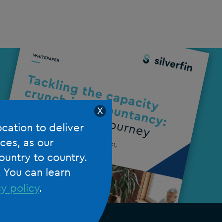
X
ocation to deliver
ces, as our
ountry to country.
. You can learn
y policy
.