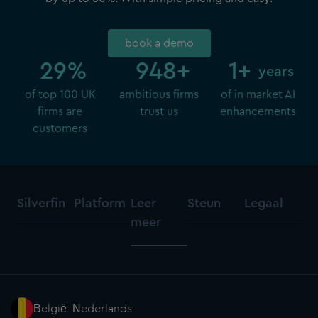
book a demo
30
%
950
+
2
years
of top 100 UK
ambitious firms
of in market AI
firms are
trust us
enhancements
customers
Silverfin
Platform
Leer
Steun
Legaal
meer
België - Nederlands