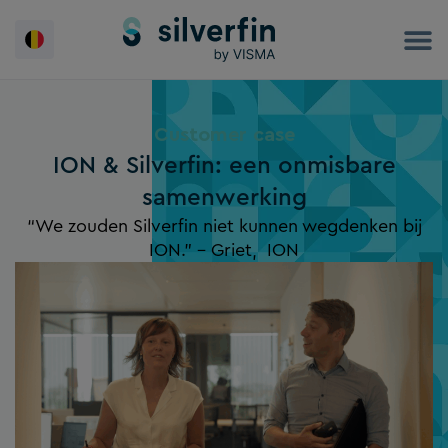
Spring
naar
de
inhoud
Customer case
ION & Silverfin: een onmisbare
samenwerking
“We zouden Silverfin niet kunnen wegdenken bij
ION.” – Griet, ION